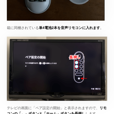
箱に同梱されている
単4電池2本を音声リモコンに入れます
。
テレビの画面に「ペア設定の開始」と表示されますので、
リモ
コンの「←」ボタンと「ホーム」ボタンを長押し
します。