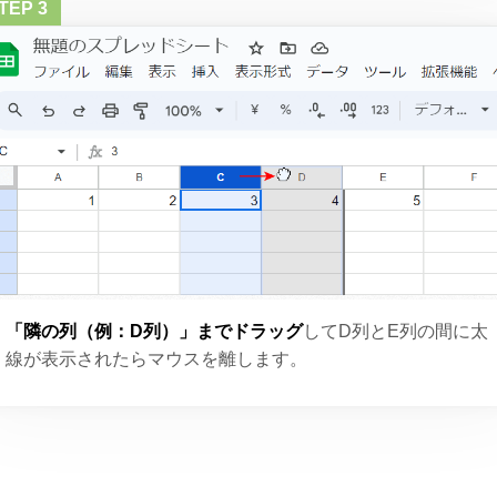
「隣の列（例：D列）」までドラッグ
してD列とE列の間に太
線が表示されたらマウスを離します。