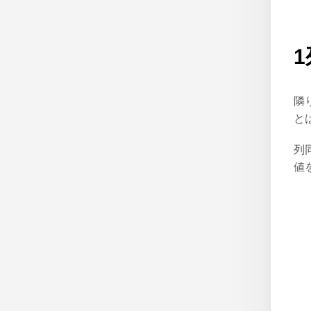
隣
と
列
値