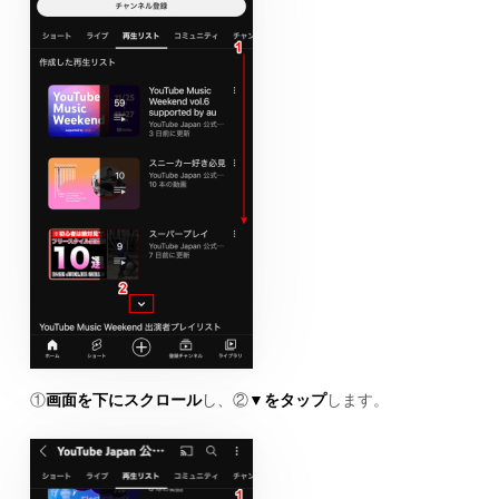
①
画面を下にスクロール
し、②
▼をタップ
します。