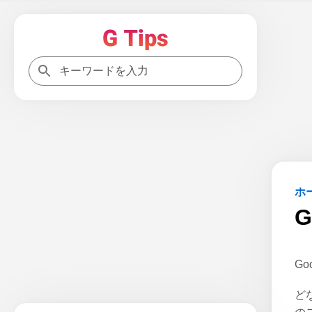
ホ
G
ど