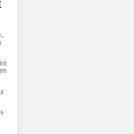
注
待し
ま
場合
能性
しま
例を