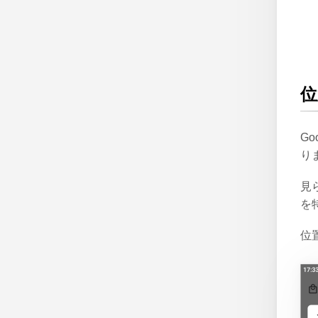
位
G
り
見
を
位