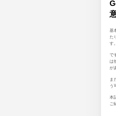
基
た
す
で
は
が
ま
う
本
ご