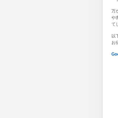
万
や
て
以
お
G