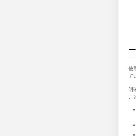
一
使
て
明
こ