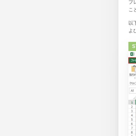
プ
こ
以
よ