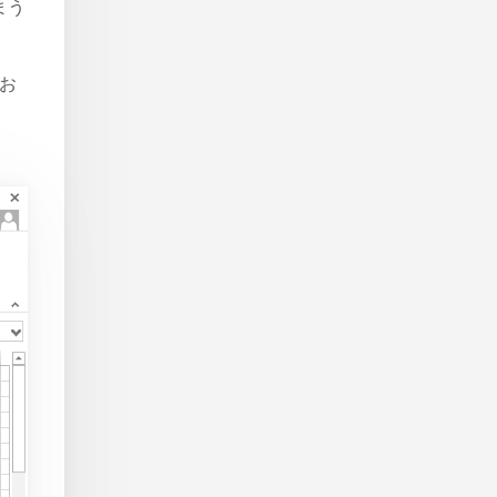
まう
新お