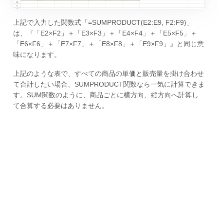
上記で入力した関数式「=SUMPRODUCT(E2:E9, F2:F9)」
は、『「E2×F2」＋「E3×F3」＋「E4×F4」＋「E5×F5」＋
「E6×F6」＋「E7×F7」＋「E8×F8」＋「E9×F9」』と同じ意
味になります。
上記のような表で、すべての商品の単価と販売量を掛け合わせ
て合計したい場合、SUMPRODUCT関数なら一気に計算できま
す。SUM関数のように、商品ごとに横方向、縦方向へ計算し
て合算する必要はありません。