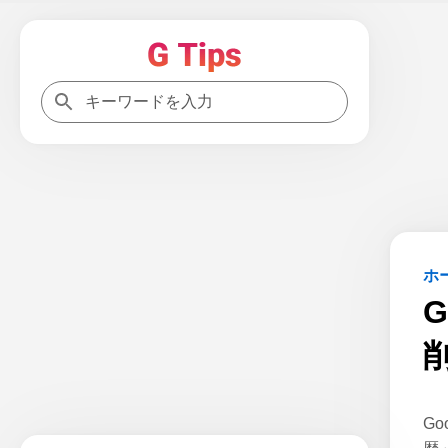
ホ
G
G