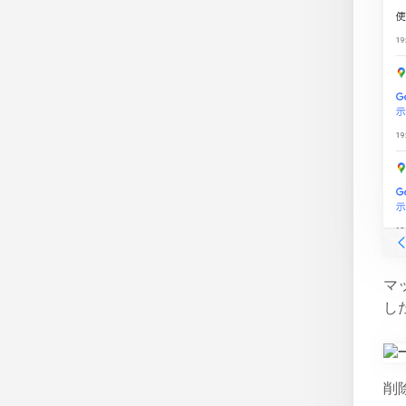
マ
し
削