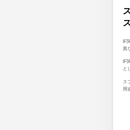
I
異
I
と
ス
用