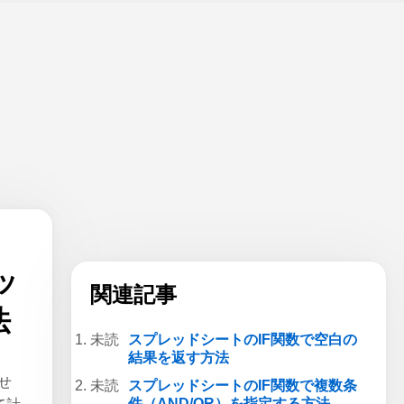
ッ
関連記事
法
スプレッドシートのIF関数で空白の
結果を返す方法
せ
スプレッドシートのIF関数で複数条
件（AND/OR）を指定する方法