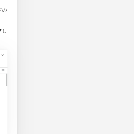
ドの
ク
し