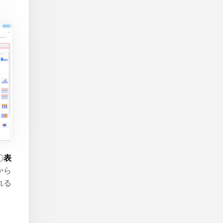
①
表
から
れる