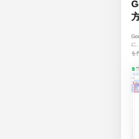
G
に
を