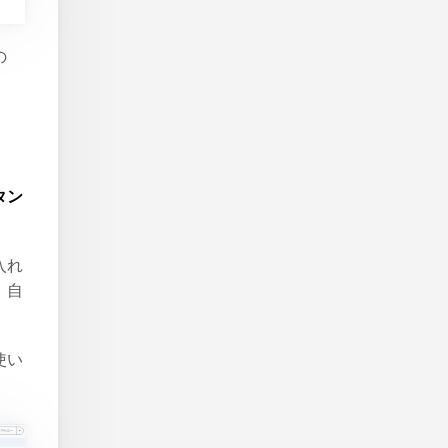
の
タン
入れ
、自
使い