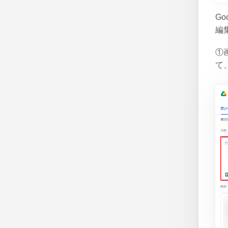
G
編
①
て