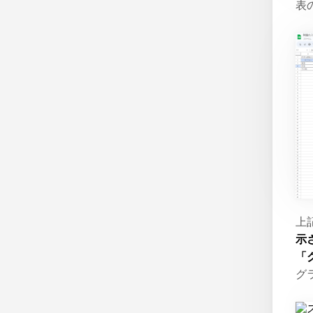
表
上
示
「
グ