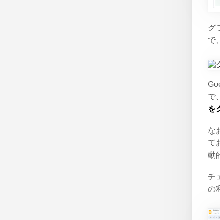
グ
で
G
で
を
な
て
動
チ
の