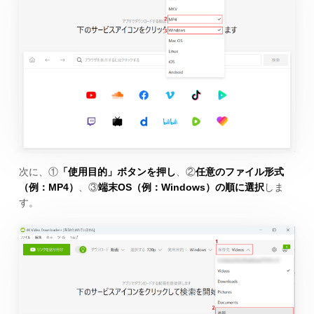
次に、①
「使用目的」ボタンを押し
、②
任意のファイル形式
（例：MP4）
、③
端末OS（例：Windows）の順に選択
しま
す。