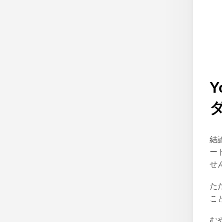
結
ー
せ
た
こ
む