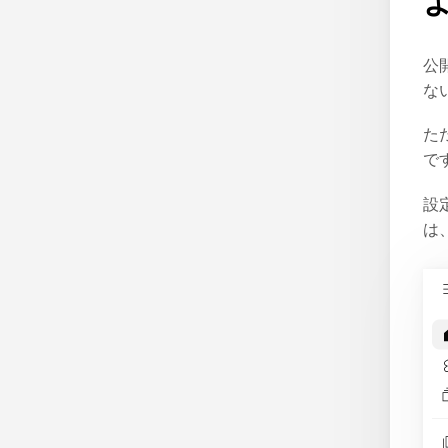
公
な
た
で
設
は