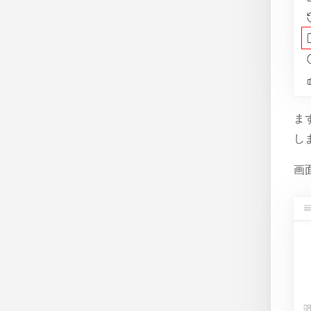
ま
し
画