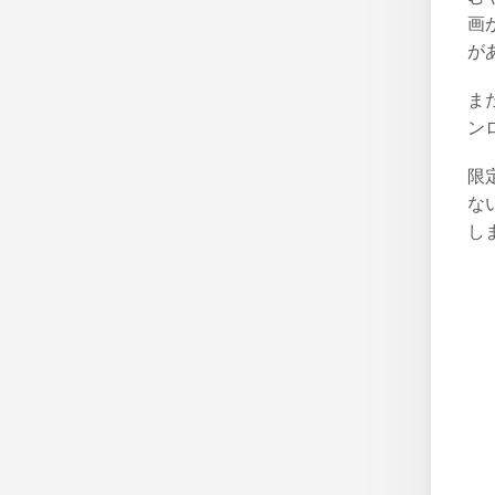
画
が
ま
ン
限
な
し