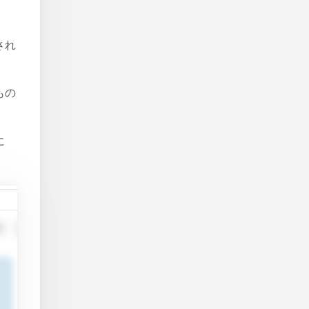
され
もの
に