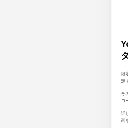
限
定
そ
ロ
詳
画