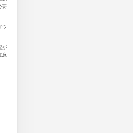
必要
ダウ
配が
注意