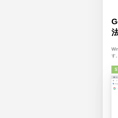
G
Wi
す