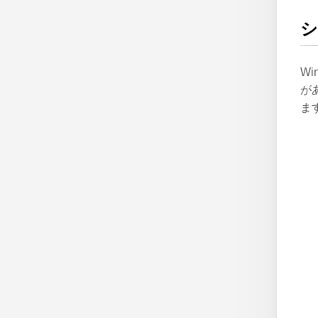
W
が
ま