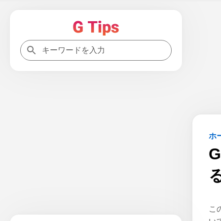
ホ
G
こ