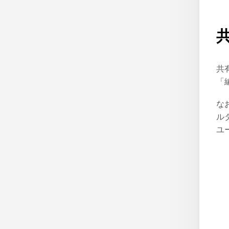
共
「
な
ル
ユ