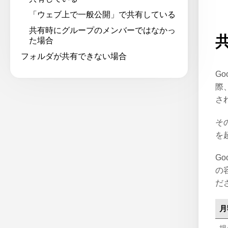
「ウェブ上で一般公開」で共有している
共有時にグループのメンバーではなかっ
た場合
フォルダが共有できない場合
G
際
さ
そ
を
G
の
だ
月