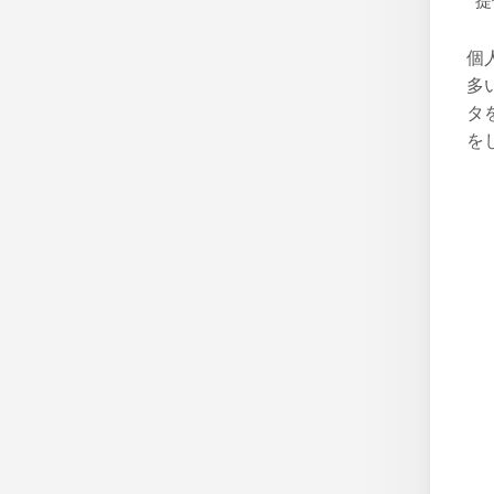
提
個
多
タ
を